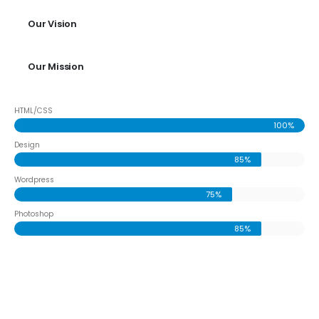
Our Vision
Our Mission
HTML/CSS
100%
Design
85%
Wordpress
75%
Photoshop
85%